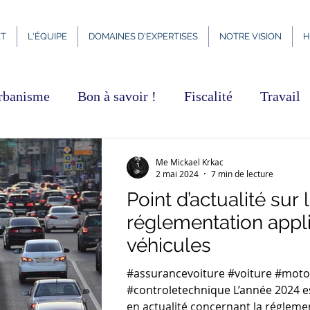
ET
L'ÉQUIPE
DOMAINES D'EXPERTISES
NOTRE VISION
H
rbanisme
Bon à savoir !
Fiscalité
Travail
Famille
Construction
Me Mickael Krkac
2 mai 2024
7 min de lecture
Point d’actualité sur 
réglementation appl
véhicules
#assurancevoiture #voiture #moto
#controletechnique L’année 2024 es
en actualité concernant la réglemen