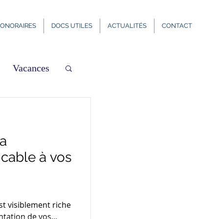
ONORAIRES
DOCS UTILES
ACTUALITÉS
CONTACT
Vacances
la
icable à vos
t visiblement riche
tation de vos...