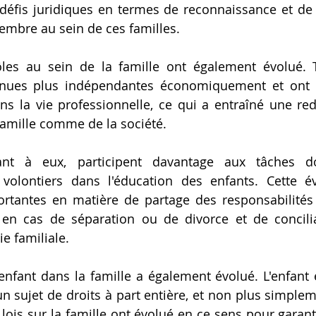
éfis juridiques en termes de reconnaissance et de 
embre au sein de ces familles.
rôles au sein de la famille ont également évolué. 
ues plus indépendantes économiquement et ont p
s la vie professionnelle, ce qui a entraîné une redi
 famille comme de la société. 
t à eux, participent davantage aux tâches do
s volontiers dans l'éducation des enfants. Cette é
tantes en matière de partage des responsabilités p
en cas de séparation ou de divorce et de conciliat
ie familiale.
l'enfant dans la famille a également évolué. L'enfant 
 sujet de droits à part entière, et non plus simpl
 lois sur la famille ont évolué en ce sens pour garanti