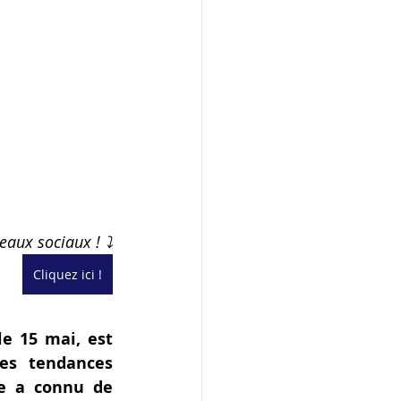
eaux sociaux ! ⤵️
Cliquez ici !
e 15 mai, est 
es tendances 
le a connu de 