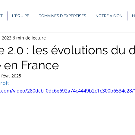
Urbanisme
Bon à savoir !
Fiscalité
Travail
ET
L'ÉQUIPE
DOMAINES D'EXPERTISES
NOTRE VISION
H
i 2023
6 min de lecture
ères
Famille
Construction
e 2.0 : les évolutions du 
e en France
 févr. 2025
roit
tic.com/video/280dcb_0dc6e692a74c4449b2c1c300b6534c28/1