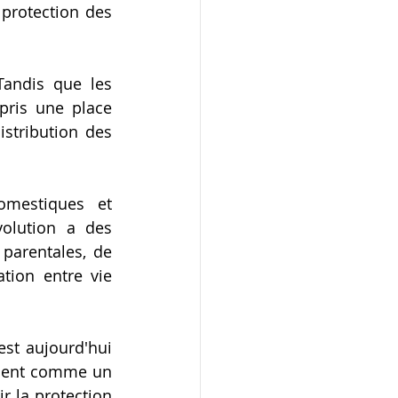
protection des 
Tandis que les 
ris une place 
stribution des 
mestiques et 
volution a des 
arentales, de 
ion entre vie 
est aujourd'hui 
ement comme un 
r la protection 