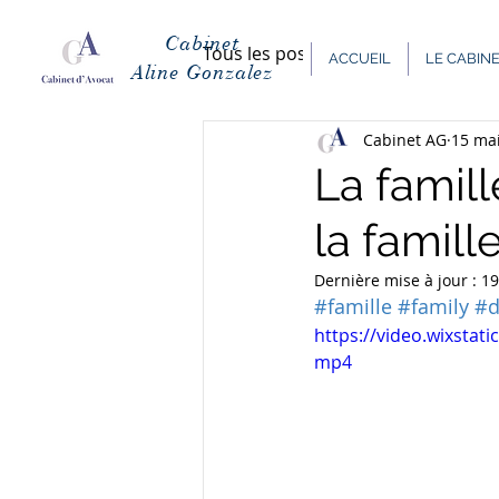
Cabinet
Tous les posts
Enseignement
ACCUEIL
LE CABIN
Aline Gonzalez
Cabinet AG
15 ma
Présidentielle
Fête des M
La famill
la famill
Dernière mise à jour :
19
#famille
#family
#d
https://video.wixsta
mp4